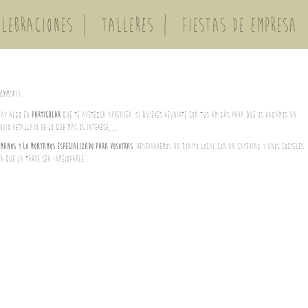
ELEBRACIONES
TALLERES
FIESTAS DE EMPRESA
omments
hay algo en
particular
que te apetezca aprender, si quieres reunirte con tus amigas para que os hagamos un
udio detallado de lo que más os interese…
manos y lo montamos especializado para vosotras
. Reservaremos un bonito local con un catering y unos cocteles
a que la tarde sea inmejorable.