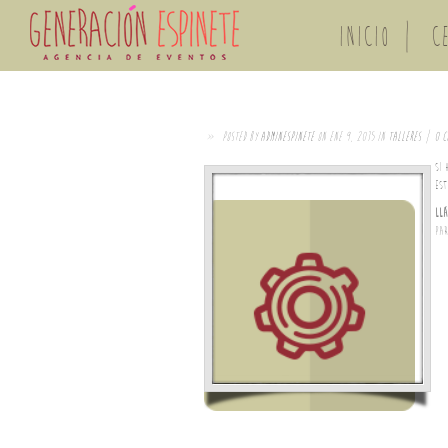
INICIO
C
»
Posted by
adminespinete
on Ene 9, 2015 in
TALLERES
|
0 c
Si 
est
Llá
par