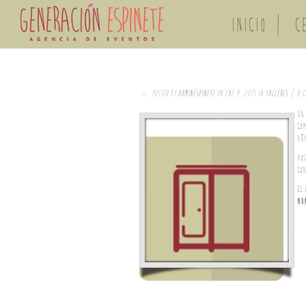
INICIO
C
»
Posted by
adminespinete
on Ene 9, 2015 in
TALLERES
|
0 c
Un
com
añ
Nos
con
EL 
nu