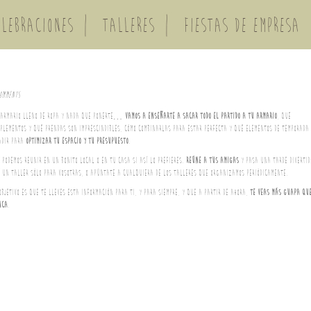
ELEBRACIONES
TALLERES
FIESTAS DE EMPRESA
omments
 armario lleno de ropa y nada que ponerte…
Vamos a enseñarte a sacar todo el partido a tu armario
, qué
plementos y qué prendas son imprescindibles, cómo combinarlas para estar perfecta y qué elementos de temporada
adir para
optimizar tu espacio y tu presupuesto
.
 podemos reunir en un bonito local o en tu casa si así lo prefieres.
Reúne a tus amigas
y pasa una tarde divertid
 un taller sólo para vosotras, o apúntate a cualquiera de los talleres que organizamos periódicamente.
objetivo es que te lleves esta información para ti, y para siempre, y que a partir de ahora,
te veas más guapa qu
nca
.